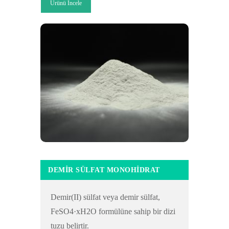
Ürünü İncele
DEMIR SÜLFAT MONOHIDRAT
Demir(II) sülfat veya demir sülfat,
FeSO4·xH2O formülüne sahip bir dizi
tuzu belirtir.